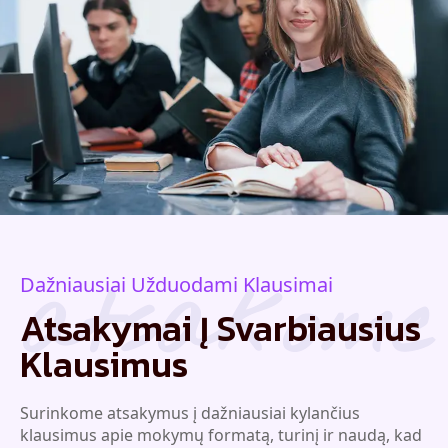
atsakome
Dažniausiai Užduodami Klausimai
Atsakymai Į Svarbiausius
Klausimus
Surinkome atsakymus į dažniausiai kylančius
klausimus apie mokymų formatą, turinį ir naudą, kad
galėtumėte lengvai įvertinti, ar EMokymai.lt mokymai