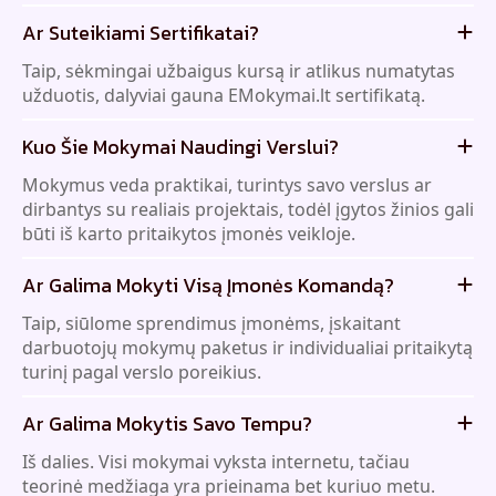
Ar Suteikiami Sertifikatai?
Taip, sėkmingai užbaigus kursą ir atlikus numatytas
užduotis, dalyviai gauna EMokymai.lt sertifikatą.
Kuo Šie Mokymai Naudingi Verslui?
Mokymus veda praktikai, turintys savo verslus ar
dirbantys su realiais projektais, todėl įgytos žinios gali
būti iš karto pritaikytos įmonės veikloje.
Ar Galima Mokyti Visą Įmonės Komandą?
Taip, siūlome sprendimus įmonėms, įskaitant
darbuotojų mokymų paketus ir individualiai pritaikytą
turinį pagal verslo poreikius.
Ar Galima Mokytis Savo Tempu?
Iš dalies. Visi mokymai vyksta internetu, tačiau
teorinė medžiaga yra prieinama bet kuriuo metu.