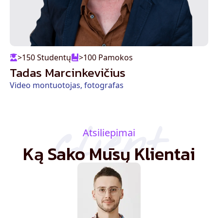
>150 Studentų
>100 Pamokos
Tadas Marcinkevičius
Video montuotojas, fotografas
client
Atsiliepimai
Ką Sako Mūsų Klientai