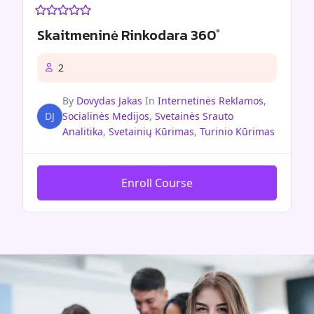
Skaitmeninė Rinkodara 360°
2
By
Dovydas Jakas
In
Internetinės Reklamos
,
DJ
Socialinės Medijos
,
Svetainės Srauto
Analitika
,
Svetainių Kūrimas
,
Turinio Kūrimas
Enroll Course