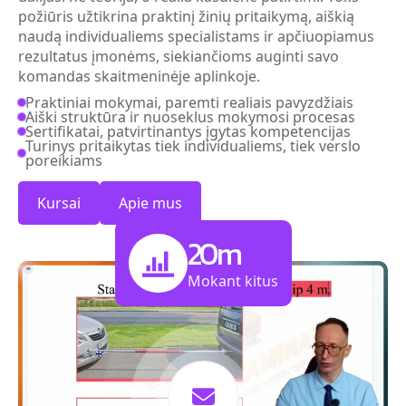
naudą individualiems specialistams ir apčiuopiamus
rezultatus įmonėms, siekiančioms auginti savo
komandas skaitmeninėje aplinkoje.
Praktiniai mokymai, paremti realiais pavyzdžiais
Aiški struktūra ir nuoseklus mokymosi procesas
Sertifikatai, patvirtinantys įgytas kompetencijas
Turinys pritaikytas tiek individualiems, tiek verslo
poreikiams
Kursai
Apie mus
20
m
Mokant kitus