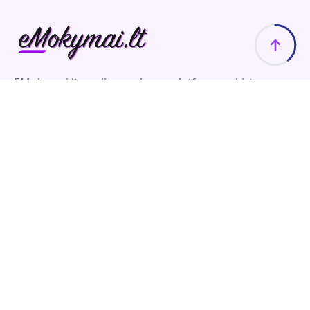
EMokymai.lt - online mokymų platforma, skirta
individualiems asmenims ir įmonių komandoms,
siekiančioms įgyti praktinius skaitmeninius įgūdžius.
Mokymus veda patyrę praktikai, o sėkmingai baigus
kursus suteikiami sertifikatai.
Apie Mus
Apie mus
Kontaktai
Mokymai
Lektoriai
Atsiliepimai
Informacija
Privatumo politika
Naudojimosi taisyklės
Atsiskaitymas