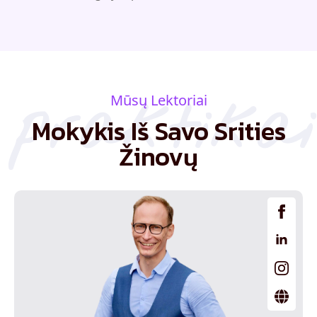
praktikai
Mūsų Lektoriai
Mokykis Iš Savo Srities
Žinovų