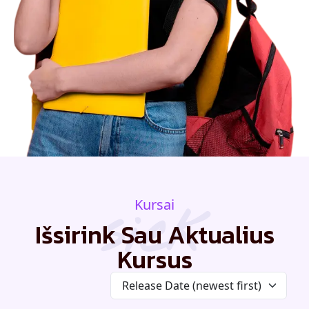
siek
Kursai
Išsirink Sau Aktualius
Kursus
Release Date (newest first)