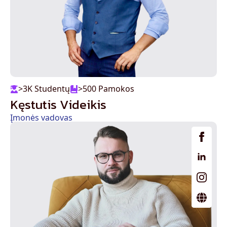
>3K Studentų
>500 Pamokos
Kęstutis Videikis
Įmonės vadovas