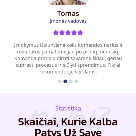
Tomas
Įmonės vadovas
Į mokymus išsiuntėme kelis komandos narius ir
rezultatus pamatėme jau po pirmų mėnesių.
Komanda pradėjo dirbti savarankiškiau, geriau
suprasti procesus ir siūlyti sprendimus. Tikrai
rekomenduoju verslams.
kodėl?
Statistika
Skaičiai, Kurie Kalba
Patys Už Save