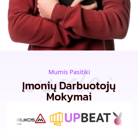
verslai
Mumis Pasitiki
Įmonių Darbuotojų
Mokymai