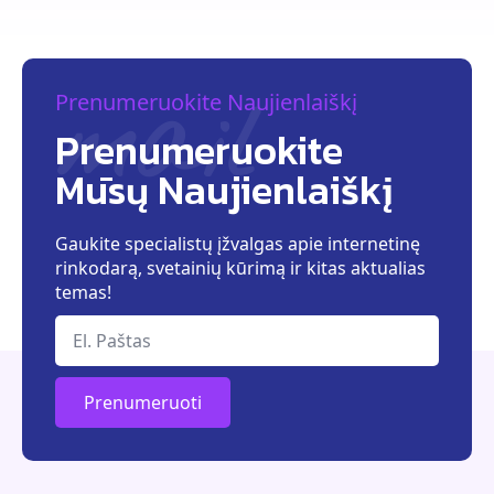
mail
Prenumeruokite Naujienlaiškį
Prenumeruokite
Mūsų Naujienlaiškį
Gaukite specialistų įžvalgas apie internetinę
rinkodarą, svetainių kūrimą ir kitas aktualias
temas!
Prenumeruoti