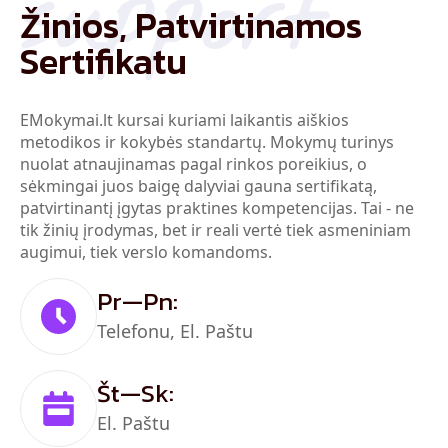
support
Žinios, Patvirtinamos
Sertifikatu
EMokymai.lt kursai kuriami laikantis aiškios
metodikos ir kokybės standartų. Mokymų turinys
nuolat atnaujinamas pagal rinkos poreikius, o
sėkmingai juos baigę dalyviai gauna sertifikatą,
patvirtinantį įgytas praktines kompetencijas. Tai - ne
tik žinių įrodymas, bet ir reali vertė tiek asmeniniam
augimui, tiek verslo komandoms.
Pr—Pn:
Telefonu, El. Paštu
Št—Sk:
El. Paštu