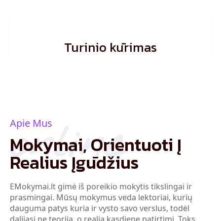
Turinio kūrimas
online
Apie Mus
Mokymai, Orientuoti Į
Realius Įgūdžius
EMokymai.lt gimė iš poreikio mokytis tikslingai ir
prasmingai. Mūsų mokymus veda lektoriai, kurių
dauguma patys kuria ir vysto savo verslus, todėl
dalijasi ne teorija, o realia kasdiene patirtimi. Toks
požiūris užtikrina praktinį žinių pritaikymą, aiškią