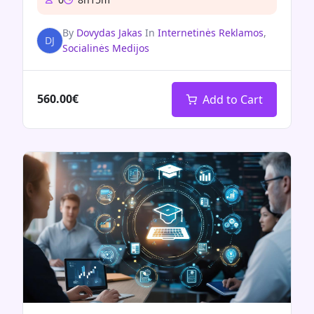
By
Dovydas Jakas
In
Internetinės Reklamos
,
DJ
Socialinės Medijos
560.00€
Add to Cart