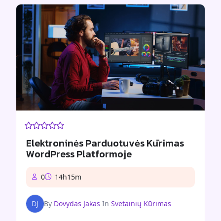
Elektroninės Parduotuvės Kūrimas
WordPress Platformoje
0
14h15m
DJ
By
Dovydas Jakas
In
Svetainių Kūrimas